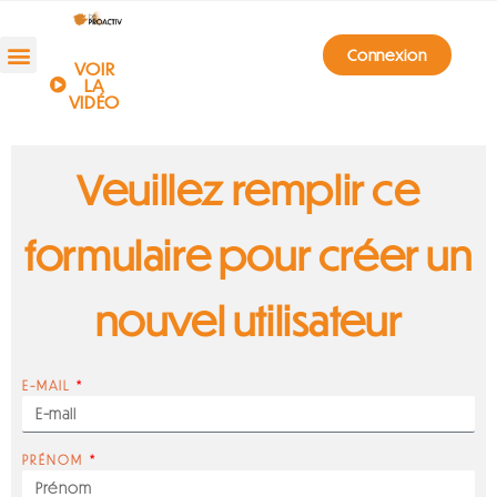
Aller
au
contenu
Connexion
VOIR
LA
VIDÉO
Veuillez remplir ce
formulaire pour créer un
nouvel utilisateur
E-MAIL
PRÉNOM