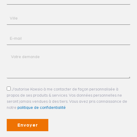
postal
Ville
E-
mail
Votre
demande
Acceptation
J’autorise Koesio à me contacter de façon personnalisée à
propos de ses produits & services. Vos données personnelles ne
seront jamais vendues à des tiers. Vous avez pris connaissance de
notre
politique de confidentialité
Envoyer